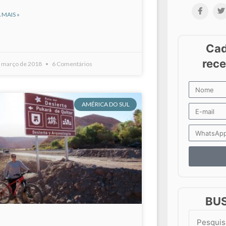
 MAIS »
e março de 2018
6 Comentários
AMÉRICA DO SUL
BU
Search