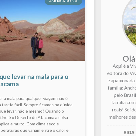
AMÉRICA DO SUL
Olá
Aqui é a Vi
editora do Vi
que levar na mala para o
e apaixonada 
tacama
família: André
pelo Brasi
er a mala para qualquer viagem não é
família co
 tarefa fácil. Sempre ficamos na dúvida
reais! Se i
que levar, não é mesmo? Quando o
melhores dest
tino é o Deserto do Atacama a coisa
plica e muito. Com clima seco e
peraturas que variam entre o calor e