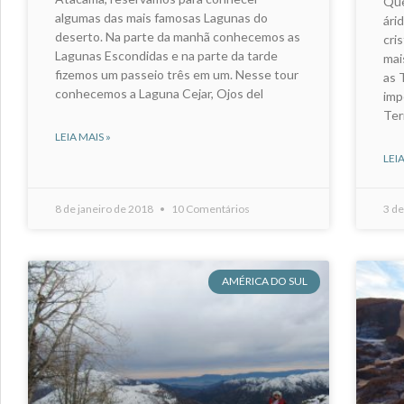
Que
algumas das mais famosas Lagunas do
ári
deserto. Na parte da manhã conhecemos as
cri
Lagunas Escondidas e na parte da tarde
mai
fizemos um passeio três em um. Nesse tour
as 
conhecemos a Laguna Cejar, Ojos del
imp
Ter
LEIA MAIS »
LEIA
8 de janeiro de 2018
10 Comentários
3 de
AMÉRICA DO SUL