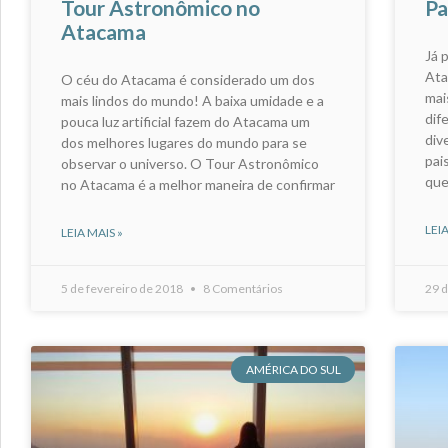
Tour Astronômico no
Pa
Atacama
Já 
Ata
O céu do Atacama é considerado um dos
mai
mais lindos do mundo! A baixa umidade e a
dif
pouca luz artificial fazem do Atacama um
div
dos melhores lugares do mundo para se
pai
observar o universo. O Tour Astronômico
que
no Atacama é a melhor maneira de confirmar
LEIA
LEIA MAIS »
5 de fevereiro de 2018
8 Comentários
29 d
AMÉRICA DO SUL