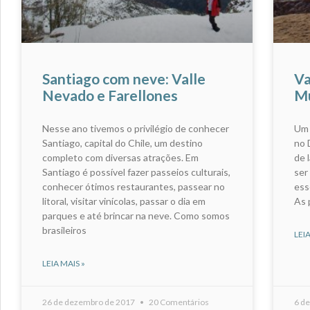
Santiago com neve: Valle
Va
Nevado e Farellones
M
Nesse ano tivemos o privilégio de conhecer
Um 
Santiago, capital do Chile, um destino
no 
completo com diversas atrações. Em
de 
Santiago é possível fazer passeios culturais,
ser
conhecer ótimos restaurantes, passear no
ess
litoral, visitar vinícolas, passar o dia em
As 
parques e até brincar na neve. Como somos
brasileiros
LEIA
LEIA MAIS »
26 de dezembro de 2017
20 Comentários
6 d