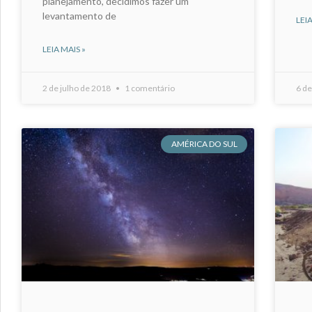
planejamento, decidimos fazer um
levantamento de
LEIA
LEIA MAIS »
2 de julho de 2018
1 comentário
6 d
AMÉRICA DO SUL