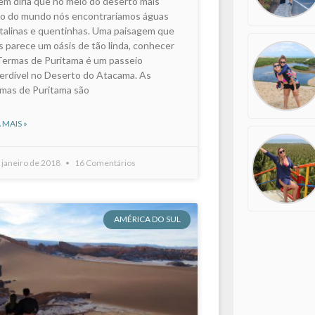
m diria que no meio do deserto mais
do do mundo nós encontraríamos águas
stalinas e quentinhas. Uma paisagem que
s parece um oásis de tão linda, conhecer
Termas de Puritama é um passeio
erdível no Deserto do Atacama. As
mas de Puritama são
 MAIS »
 janeiro de 2018
16 Comentários
AMÉRICA DO SUL