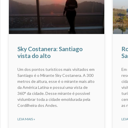
Sky Costanera: Santiago
Ro
vista do alto
Sa
Um dos pontos turísticos mais visitados em
Em 
Santiago é o Mirante Sky Costanera. A 300
res
metros de altura, esse é o mirante mais alto
cid
da América Latina e possui uma vista de
vis
360° da cidade. Desse mirante é possível
tur
vislumbrar toda a cidade emoldurada pela
cer
Cordilheira dos Andes.
as 
LEIA MAIS »
LEIA