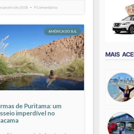
e janeiro de 2018
9 Comentários
AMÉRICA DO SUL
MAIS AC
rmas de Puritama: um
sseio imperdível no
tacama