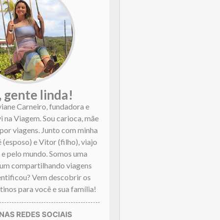
, gente linda!
viane Carneiro, fundadora e
vi na Viagem. Sou carioca, mãe
por viagens. Junto com minha
 (esposo) e Vitor (filho), viajo
l e pelo mundo. Somos uma
mum compartilhando viagens
dentificou? Vem descobrir os
inos para você e sua família!