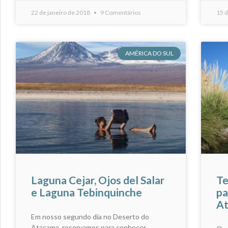
22 de janeiro de 2018
9 Comentários
15 d
AMÉRICA DO SUL
Laguna Cejar, Ojos del Salar
Te
e Laguna Tebinquinche
pa
A
Em nosso segundo dia no Deserto do
Atacama, reservamos para conhecer