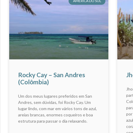
AMÉRICA DO SUL
Rocky Cay – San Andres
Jh
(Colômbia)
Jho
par
Um dos meus lugares preferidos em San
Col
Andres, sem dúvidas, foi Rocky Cay. Um
par
lugar lindo, com mar em vários tons de azul,
por
areias brancas, enormes coqueiros e boa
azu
estrutura para passar o dia relaxando.
cor
coq