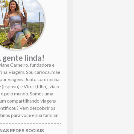
, gente linda!
viane Carneiro, fundadora e
vi na Viagem. Sou carioca, mãe
por viagens. Junto com minha
 (esposo) e Vitor (filho), viajo
l e pelo mundo. Somos uma
mum compartilhando viagens
dentificou? Vem descobrir os
inos para você e sua família!