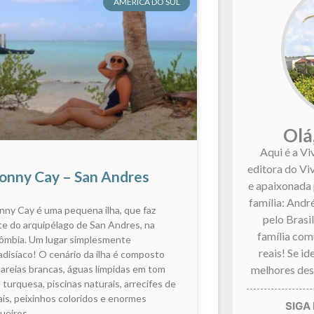
AMÉRICA DO SUL
Olá
Aqui é a Vi
editora do Vi
onny Cay – San Andres
e apaixonada 
família: André
nny Cay é uma pequena ilha, que faz
pelo Brasi
te do arquipélago de San Andres, na
família co
ômbia. Um lugar simplesmente
reais! Se i
adisíaco! O cenário da ilha é composto
melhores dest
 areias brancas, águas límpidas em tom
l turquesa, piscinas naturais, arrecifes de
ais, peixinhos coloridos e enormes
ueiros.