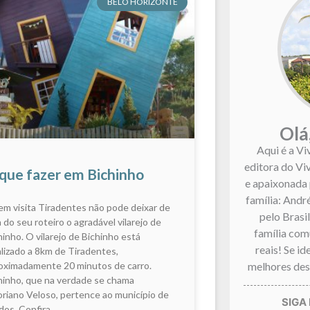
BELO HORIZONTE
Olá
Aqui é a Vi
editora do Vi
que fazer em Bichinho
e apaixonada 
família: André
m visita Tiradentes não pode deixar de
pelo Brasi
a do seu roteiro o agradável vilarejo de
família co
hinho. O vilarejo de Bichinho está
reais! Se i
alizado a 8km de Tiradentes,
melhores dest
oximadamente 20 minutos de carro.
hinho, que na verdade se chama
oriano Veloso, pertence ao município de
dos. Confira