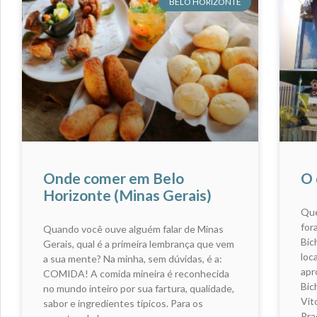
BELO HORIZONTE
Onde comer em Belo
O 
Horizonte (Minas Gerais)
Que
for
Quando você ouve alguém falar de Minas
Bic
Gerais, qual é a primeira lembrança que vem
loc
a sua mente? Na minha, sem dúvidas, é a:
apr
COMIDA! A comida mineira é reconhecida
Bic
no mundo inteiro por sua fartura, qualidade,
Vit
sabor e ingredientes típicos. Para os
Pra