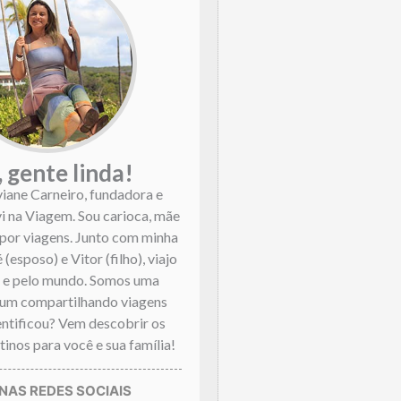
, gente linda!
viane Carneiro, fundadora e
vi na Viagem. Sou carioca, mãe
por viagens. Junto com minha
 (esposo) e Vitor (filho), viajo
l e pelo mundo. Somos uma
mum compartilhando viagens
dentificou? Vem descobrir os
inos para você e sua família!