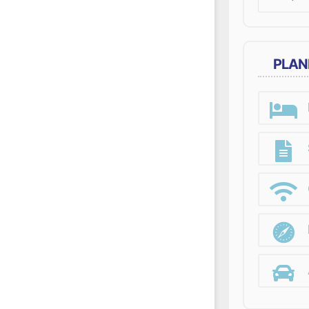
for:
PLAN