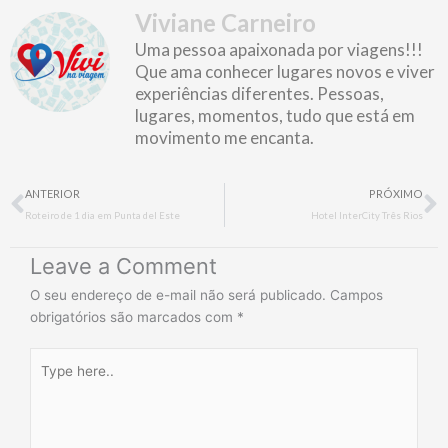
Viviane Carneiro
Uma pessoa apaixonada por viagens!!!
Que ama conhecer lugares novos e viver
experiências diferentes. Pessoas,
lugares, momentos, tudo que está em
movimento me encanta.
Prev
N
ANTERIOR
PRÓXIMO
Roteiro de 1 dia em Punta del Este
Hotel InterCity Três Rios
Leave a Comment
O seu endereço de e-mail não será publicado.
Campos
obrigatórios são marcados com
*
Type
here..