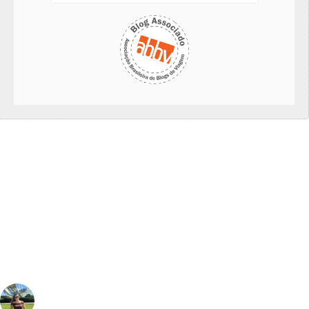
vivinaviagem