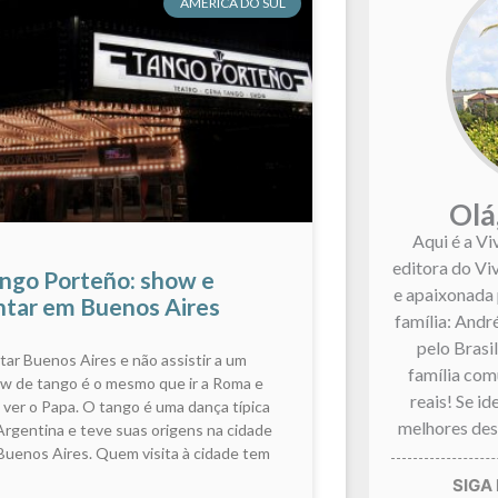
AMÉRICA DO SUL
Olá
Aqui é a Vi
editora do Vi
ngo Porteño: show e
e apaixonada 
ntar em Buenos Aires
família: André
pelo Brasi
itar Buenos Aires e não assistir a um
família co
w de tango é o mesmo que ir a Roma e
reais! Se i
 ver o Papa. O tango é uma dança típica
melhores dest
Argentina e teve suas origens na cidade
Buenos Aires. Quem visita à cidade tem