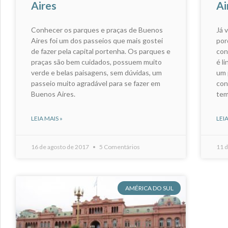
Aires
Ai
Conhecer os parques e praças de Buenos
Já 
Aires foi um dos passeios que mais gostei
por
de fazer pela capital portenha. Os parques e
con
praças são bem cuidados, possuem muito
é l
verde e belas paisagens, sem dúvidas, um
um 
passeio muito agradável para se fazer em
con
Buenos Aires.
tem
LEIA MAIS »
LEIA
16 de agosto de 2017
5 Comentários
11 d
AMÉRICA DO SUL