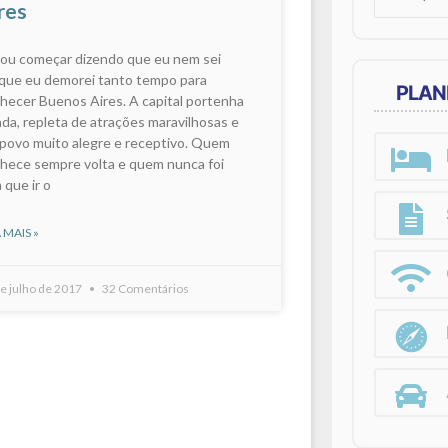
res
for:
vou começar dizendo que eu nem sei
que eu demorei tanto tempo para
PLAN
hecer Buenos Aires. A capital portenha
inda, repleta de atrações maravilhosas e
povo muito alegre e receptivo. Quem
hece sempre volta e quem nunca foi
 que ir o
 MAIS »
e julho de 2017
32 Comentários