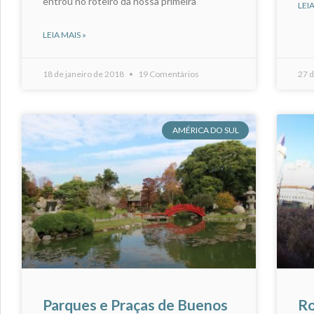
entrou no roteiro da nossa primeira
LEIA
LEIA MAIS »
18 de janeiro de 2018
19 Comentários
27 
AMÉRICA DO SUL
Parques e Praças de Buenos
Ro