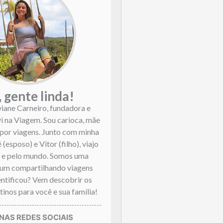
, gente linda!
viane Carneiro, fundadora e
vi na Viagem. Sou carioca, mãe
por viagens. Junto com minha
 (esposo) e Vitor (filho), viajo
l e pelo mundo. Somos uma
mum compartilhando viagens
dentificou? Vem descobrir os
inos para você e sua família!