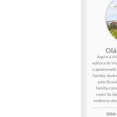
Olá
Aqui é a Vi
editora do Vi
e apaixonada 
família: André
pelo Brasi
família co
reais! Se i
melhores dest