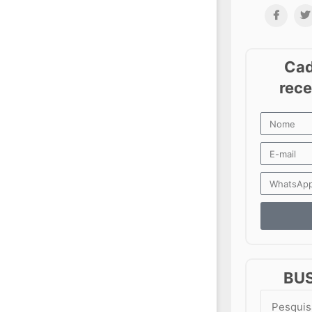
BU
Search