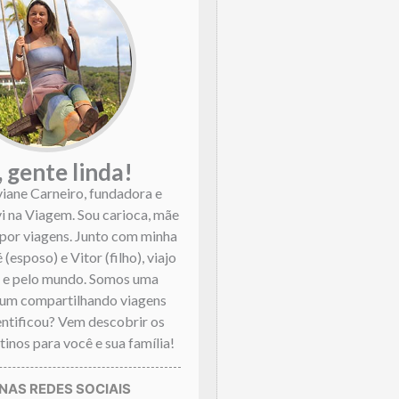
, gente linda!
viane Carneiro, fundadora e
vi na Viagem. Sou carioca, mãe
por viagens. Junto com minha
 (esposo) e Vitor (filho), viajo
l e pelo mundo. Somos uma
mum compartilhando viagens
dentificou? Vem descobrir os
inos para você e sua família!