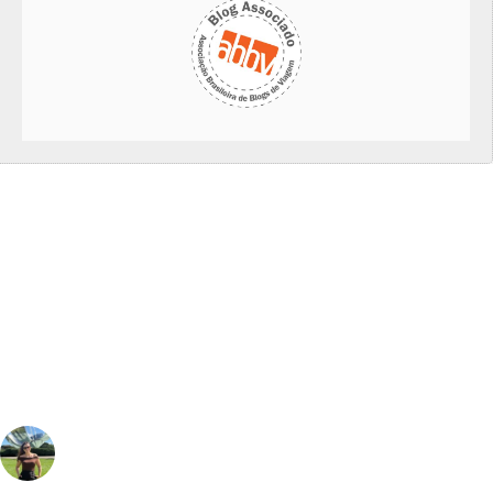
vivinaviagem