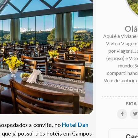
Olá
Aqui é a Viviane
Vivi na Viagem
por viagens. 
(esposo) e Vitor
mundo. S
compartilhando
Vem descobrir o
 hospedados a convite, no
Hotel Dan
 que já possui três hotéis em Campos