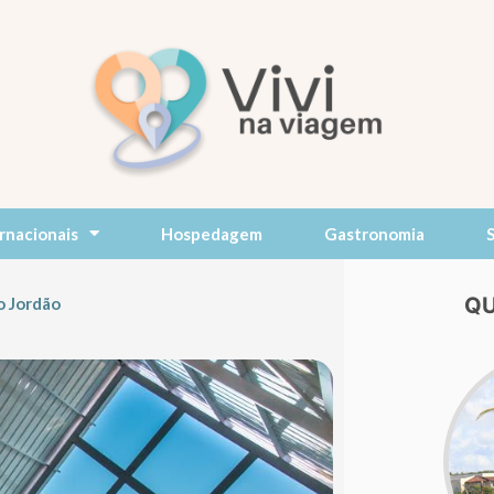
rnacionais
Hospedagem
Gastronomia
QU
o Jordão