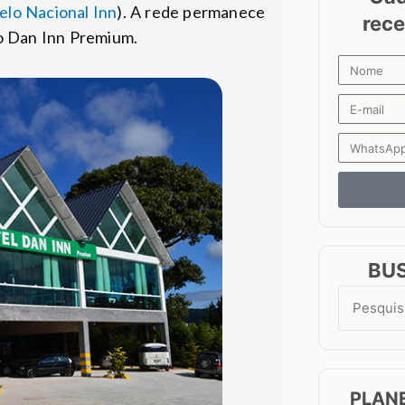
elo Nacional Inn
). A rede permanece
o Dan Inn Premium.
BU
Search
for:
PLAN