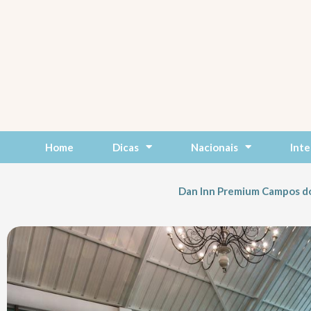
Skip
to
content
Home
Dicas
Nacionais
Inte
Dan Inn Premium Campos d