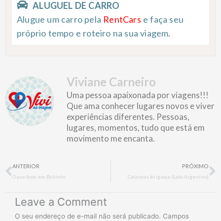
ALUGUEL DE CARRO
Alugue um carro pela
RentCars
e faça seu
próprio tempo e roteiro na sua viagem.
Viviane Carneiro
Uma pessoa apaixonada por viagens!!!
Que ama conhecer lugares novos e viver
experiências diferentes. Pessoas,
lugares, momentos, tudo que está em
movimento me encanta.
Prev
N
ANTERIOR
PRÓXIMO
O que fazer em Bichinho
Cataratas do Iguaçu (Lado Argentino)
Leave a Comment
O seu endereço de e-mail não será publicado.
Campos