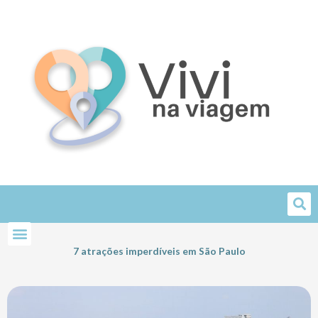
Skip
to
content
7 atrações imperdíveis em São Paulo