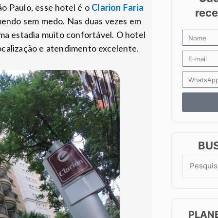
o Paulo, esse hotel é o
Clarion Faria
omendo sem medo. Nas duas vezes em
ma estadia muito confortável. O hotel
localização e atendimento excelente.
BU
Search
for:
PLAN