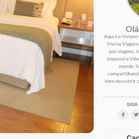
Olá
Aqui é a Viviane
Vivi na Viagem
por viagens. 
(esposo) e Vitor
mundo. S
compartilhando
Vem descobrir o