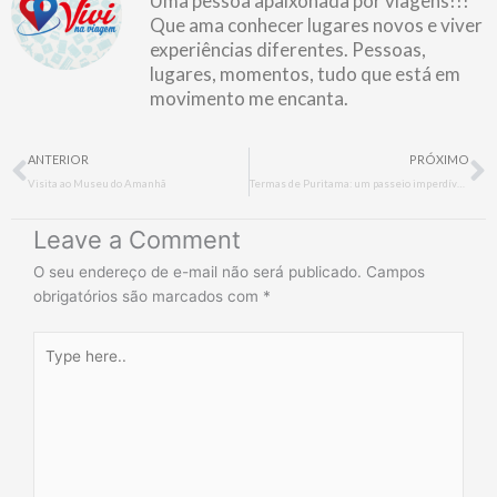
Uma pessoa apaixonada por viagens!!!
Que ama conhecer lugares novos e viver
experiências diferentes. Pessoas,
lugares, momentos, tudo que está em
movimento me encanta.
Prev
N
ANTERIOR
PRÓXIMO
Visita ao Museu do Amanhã
Termas de Puritama: um passeio imperdível no Atacama
Leave a Comment
O seu endereço de e-mail não será publicado.
Campos
obrigatórios são marcados com
*
Type
here..