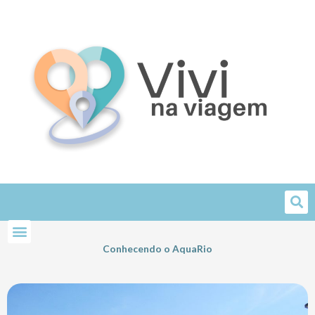
Skip
to
content
Conhecendo o AquaRio