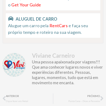
o
Get Your Guide
ALUGUEL DE CARRO
Alugue um carro pela
RentCars
e faça seu
próprio tempo e roteiro na sua viagem.
Viviane Carneiro
Uma pessoa apaixonada por viagens!!!
Que ama conhecer lugares novos e viver
experiências diferentes. Pessoas,
lugares, momentos, tudo que está em
movimento me encanta.
Prev
N
ANTERIOR
PRÓXIMO
O que fazer em Natal
Punta Cana – Dicas e Passeios