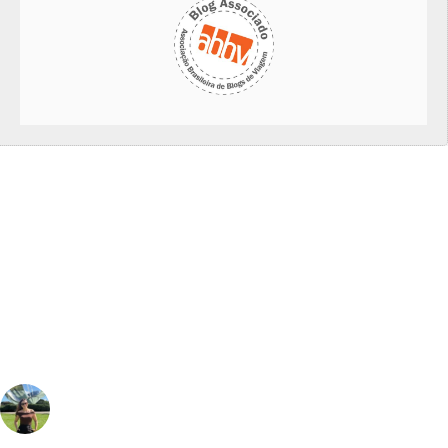
vivinaviagem