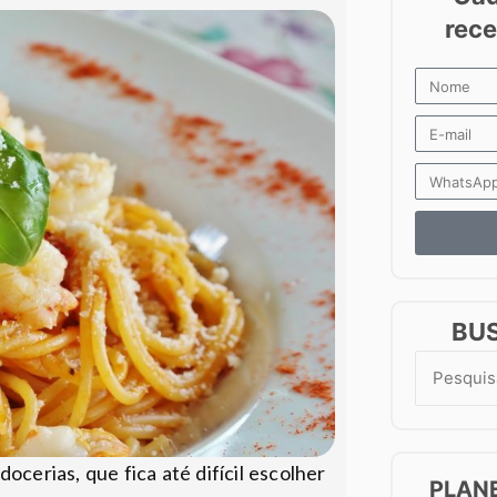
BU
Search
for:
ocerias, que fica até difícil escolher
PLAN