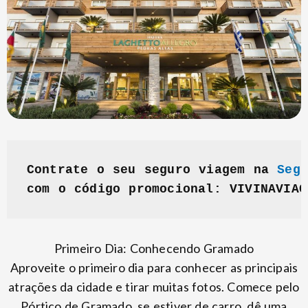
Contrate o seu seguro viagem na 
Seg
com o código promocional: VIVINAVIAG
Primeiro Dia: Conhecendo Gramado
Aproveite o primeiro dia para conhecer as principais
atrações da cidade e tirar muitas fotos. Comece pelo
Pórtico de Gramado, se estiver de carro, dê uma