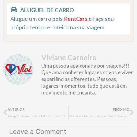
ALUGUEL DE CARRO
Alugue um carro pela
RentCars
e faça seu
próprio tempo e roteiro na sua viagem.
Viviane Carneiro
Uma pessoa apaixonada por viagens!!!
Que ama conhecer lugares novos e viver
experiências diferentes. Pessoas,
lugares, momentos, tudo que está em
movimento me encanta.
Prev
N
ANTERIOR
PRÓXIMO
Trivago: Encontre seu hotel em um único lugar
Passeio de Maria Fumaça em Bento Gonçalves
Leave a Comment