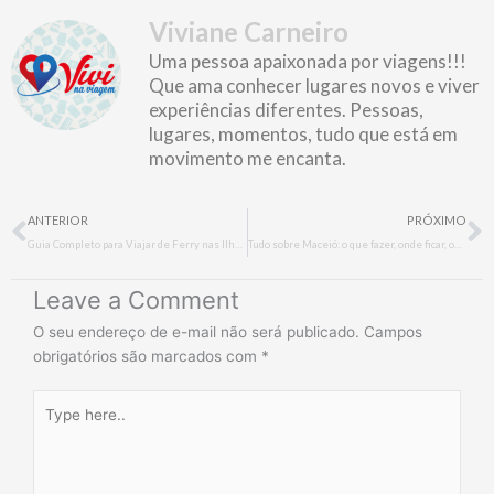
Viviane Carneiro
Uma pessoa apaixonada por viagens!!!
Que ama conhecer lugares novos e viver
experiências diferentes. Pessoas,
lugares, momentos, tudo que está em
movimento me encanta.
Prev
N
ANTERIOR
PRÓXIMO
Guia Completo para Viajar de Ferry nas Ilhas Gregas: Atenas, Mykonos, Santorini, Zakynthos e Creta
Tudo sobre Maceió: o que fazer, onde ficar, onde comer e muito mais
Leave a Comment
O seu endereço de e-mail não será publicado.
Campos
obrigatórios são marcados com
*
Type
here..