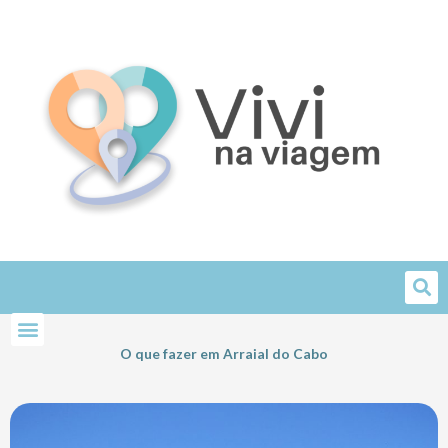
Skip
to
content
O que fazer em Arraial do Cabo