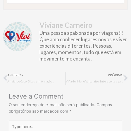
Viviane Carneiro
Uma pessoa apaixonada por viagens!!!
Que ama conhecer lugares novos e viver
experiências diferentes. Pessoas,
lugares, momentos, tudo que está em
movimento me encanta.
Prev
N
ANTERIOR
PRÓXIMO
Arraial do Cabo: Dicas e informações
Viña del Mar e Valparaiso: bate e volta a partir de Santiago
Leave a Comment
O seu endereço de e-mail não será publicado.
Campos
obrigatórios são marcados com
*
Type
here..