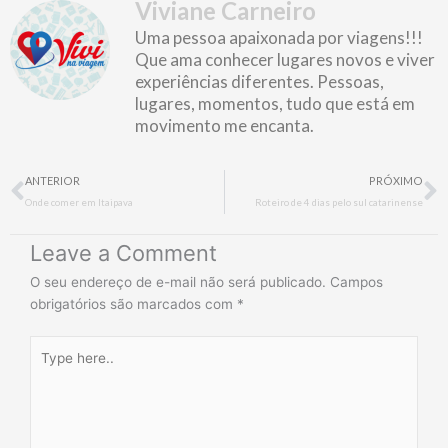
Viviane Carneiro
Uma pessoa apaixonada por viagens!!!
Que ama conhecer lugares novos e viver
experiências diferentes. Pessoas,
lugares, momentos, tudo que está em
movimento me encanta.
Prev
N
ANTERIOR
PRÓXIMO
Onde comer em Itaipava
Roteiro de 4 dias pelo sul catarinense
Leave a Comment
O seu endereço de e-mail não será publicado.
Campos
obrigatórios são marcados com
*
Type
here..