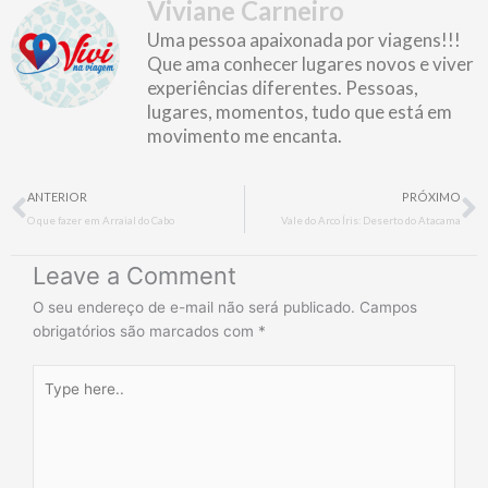
Viviane Carneiro
Uma pessoa apaixonada por viagens!!!
Que ama conhecer lugares novos e viver
experiências diferentes. Pessoas,
lugares, momentos, tudo que está em
movimento me encanta.
Prev
N
ANTERIOR
PRÓXIMO
O que fazer em Arraial do Cabo
Vale do Arco Íris: Deserto do Atacama
Leave a Comment
O seu endereço de e-mail não será publicado.
Campos
obrigatórios são marcados com
*
Type
here..