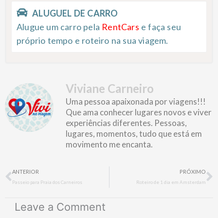
ALUGUEL DE CARRO
Alugue um carro pela
RentCars
e faça seu
próprio tempo e roteiro na sua viagem.
Viviane Carneiro
Uma pessoa apaixonada por viagens!!!
Que ama conhecer lugares novos e viver
experiências diferentes. Pessoas,
lugares, momentos, tudo que está em
movimento me encanta.
Prev
N
ANTERIOR
PRÓXIMO
Passeio para Praia dos Carneiros
Roteiro de 1 dia em Amsterdam
Leave a Comment