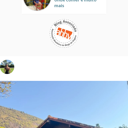
mais
vivinaviagem