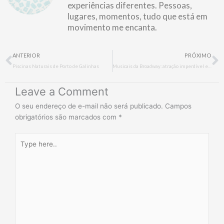
experiências diferentes. Pessoas,
lugares, momentos, tudo que está em
movimento me encanta.
Prev
N
ANTERIOR
PRÓXIMO
Piscinas Naturais de Porto de Galinhas
Musicais da Broadway: atração imperdível em Nova York
Leave a Comment
O seu endereço de e-mail não será publicado.
Campos
obrigatórios são marcados com
*
Type
here..