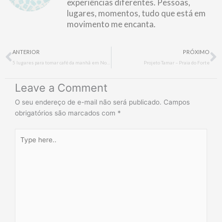
experiências diferentes. Pessoas,
lugares, momentos, tudo que está em
movimento me encanta.
Prev
N
ANTERIOR
PRÓXIMO
5 lugares para tomar café da manhã em Nova York
Projeto Tamar – Praia do Forte
Leave a Comment
O seu endereço de e-mail não será publicado.
Campos
obrigatórios são marcados com
*
Type
here..