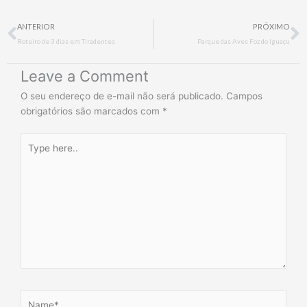
Prev
N
ANTERIOR
PRÓXIMO
Roteiro de 3 dias em Tiradentes
Parque das Aves Foz do Iguaçu
Leave a Comment
O seu endereço de e-mail não será publicado.
Campos
obrigatórios são marcados com
*
Type
here..
Name*