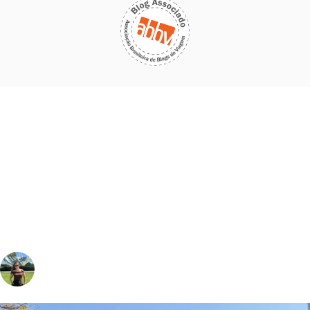
vivinaviagem