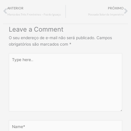
Prev
N
ANTERIOR
PRÓXIMO
Marco das Três Fronteiras – Foz do Iguaçu
Pousada Solar da Imperatriz
Leave a Comment
O seu endereço de e-mail não será publicado.
Campos
obrigatórios são marcados com
*
Type
here..
Name*