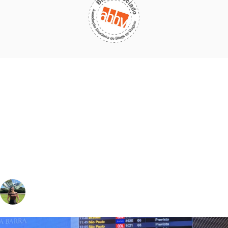
vivinaviagem