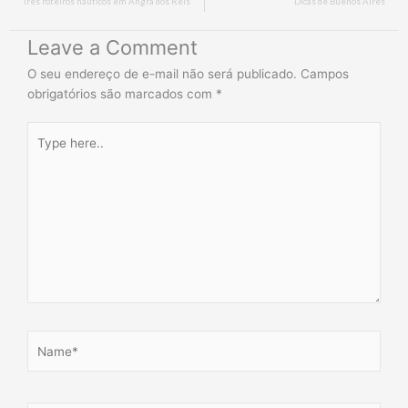
Três roteiros náuticos em Angra dos Reis
Dicas de Buenos Aires
Leave a Comment
O seu endereço de e-mail não será publicado.
Campos
obrigatórios são marcados com
*
Type
here..
Name*