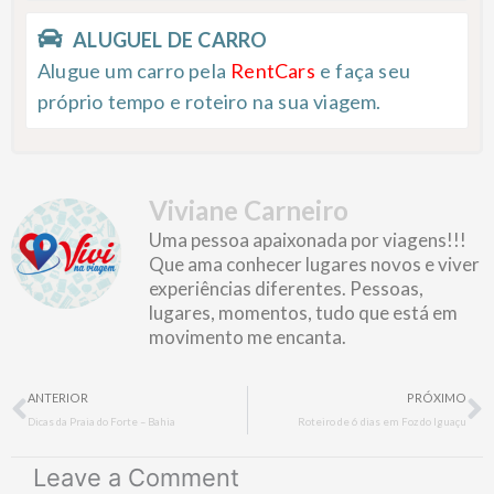
ALUGUEL DE CARRO
Alugue um carro pela
RentCars
e faça seu
próprio tempo e roteiro na sua viagem.
Viviane Carneiro
Uma pessoa apaixonada por viagens!!!
Que ama conhecer lugares novos e viver
experiências diferentes. Pessoas,
lugares, momentos, tudo que está em
movimento me encanta.
Prev
N
ANTERIOR
PRÓXIMO
Dicas da Praia do Forte – Bahia
Roteiro de 6 dias em Foz do Iguaçu
Leave a Comment