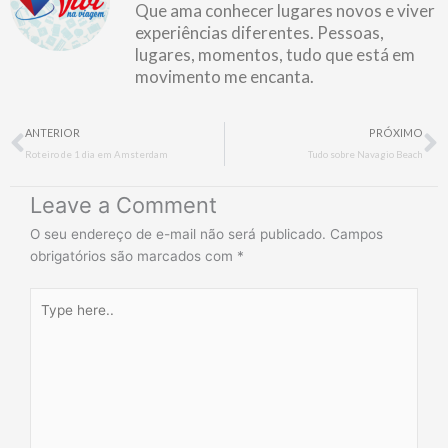
Que ama conhecer lugares novos e viver
experiências diferentes. Pessoas,
lugares, momentos, tudo que está em
movimento me encanta.
Prev
N
ANTERIOR
PRÓXIMO
Roteiro de 1 dia em Amsterdam
Tudo sobre Navagio Beach
Leave a Comment
O seu endereço de e-mail não será publicado.
Campos
obrigatórios são marcados com
*
Type
here..