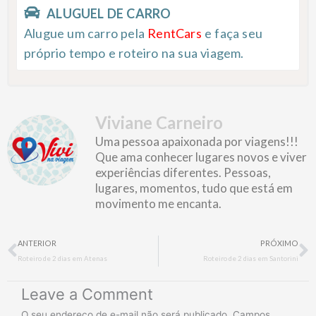
ALUGUEL DE CARRO
Alugue um carro pela
RentCars
e faça seu
próprio tempo e roteiro na sua viagem.
Viviane Carneiro
Uma pessoa apaixonada por viagens!!!
Que ama conhecer lugares novos e viver
experiências diferentes. Pessoas,
lugares, momentos, tudo que está em
movimento me encanta.
Prev
N
ANTERIOR
PRÓXIMO
Roteiro de 2 dias em Atenas
Roteiro de 2 dias em Santorini
Leave a Comment
O seu endereço de e-mail não será publicado.
Campos