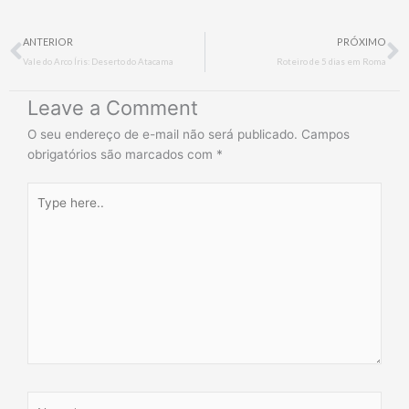
Prev
N
ANTERIOR
PRÓXIMO
Vale do Arco Íris: Deserto do Atacama
Roteiro de 5 dias em Roma
Leave a Comment
O seu endereço de e-mail não será publicado.
Campos
obrigatórios são marcados com
*
Type
here..
Name*