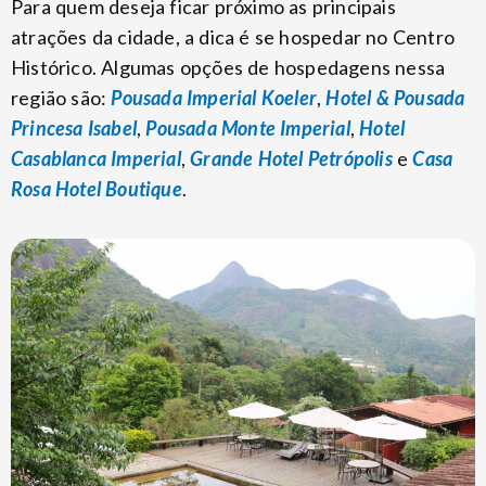
Para quem deseja ficar próximo as principais
atrações da cidade, a dica é se hospedar no Centro
Histórico. Algumas opções de hospedagens nessa
região são:
Pousada Imperial Koeler
,
Hotel & Pousada
Princesa Isabel
,
Pousada Monte Imperial
,
Hotel
Casablanca Imperial
,
Grande Hotel Petrópolis
e
Casa
Rosa Hotel Boutique
.