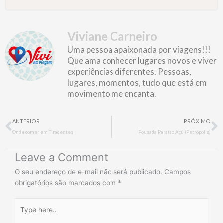
Viviane Carneiro
Uma pessoa apaixonada por viagens!!!
Que ama conhecer lugares novos e viver
experiências diferentes. Pessoas,
lugares, momentos, tudo que está em
movimento me encanta.
Prev
N
ANTERIOR
PRÓXIMO
Onde comer em Tiradentes
Pousada Paraíso Açú (Petrópolis)
Leave a Comment
O seu endereço de e-mail não será publicado.
Campos
obrigatórios são marcados com
*
Type
here..