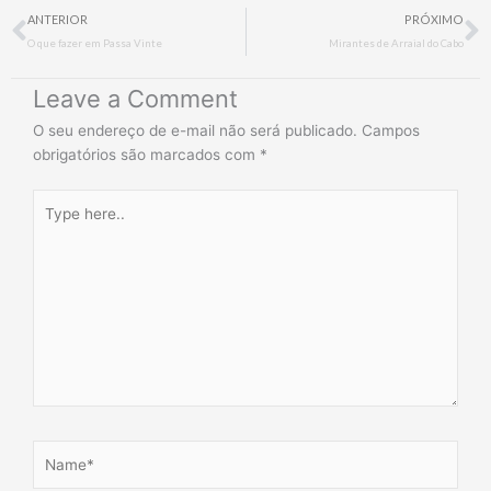
Prev
N
ANTERIOR
PRÓXIMO
O que fazer em Passa Vinte
Mirantes de Arraial do Cabo
Leave a Comment
O seu endereço de e-mail não será publicado.
Campos
obrigatórios são marcados com
*
Type
here..
Name*