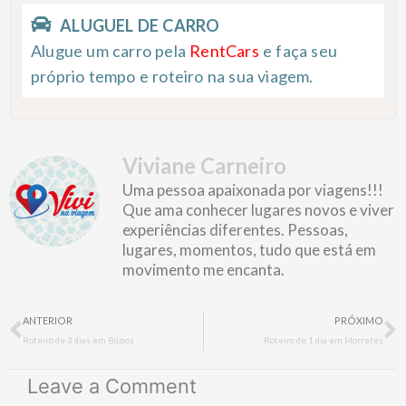
ALUGUEL DE CARRO
Alugue um carro pela
RentCars
e faça seu
próprio tempo e roteiro na sua viagem.
Viviane Carneiro
Uma pessoa apaixonada por viagens!!!
Que ama conhecer lugares novos e viver
experiências diferentes. Pessoas,
lugares, momentos, tudo que está em
movimento me encanta.
Prev
N
ANTERIOR
PRÓXIMO
Roteiro de 3 dias em Búzios
Roteiro de 1 dia em Morretes
Leave a Comment