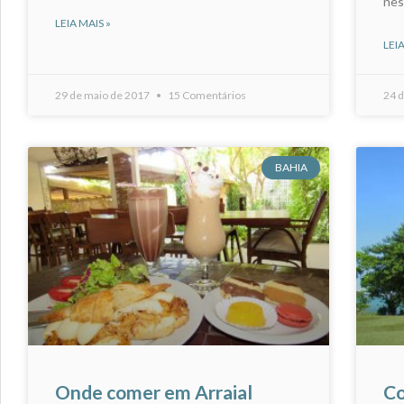
nes
LEIA MAIS »
LEIA
29 de maio de 2017
15 Comentários
24 
BAHIA
Onde comer em Arraial
Co