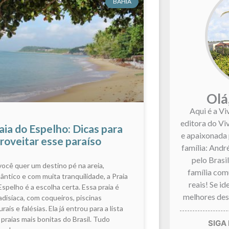
BAHIA
Olá
Aqui é a Vi
editora do Vi
aia do Espelho: Dicas para
e apaixonada 
roveitar esse paraíso
família: André
pelo Brasi
você quer um destino pé na areia,
família co
ântico e com muita tranquilidade, a Praia
reais! Se i
Espelho é a escolha certa. Essa praia é
melhores dest
adisíaca, com coqueiros, piscinas
rais e falésias. Ela já entrou para a lista
 praias mais bonitas do Brasil. Tudo