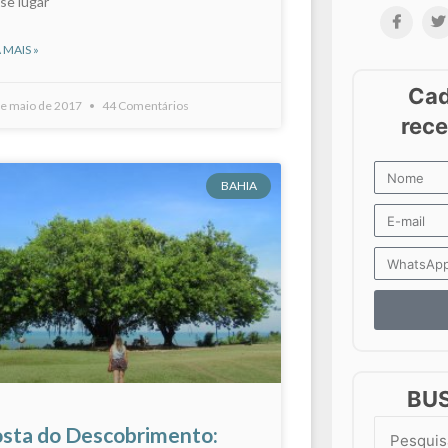
se lugar
 MAIS »
de maio de 2017
44 Comentários
BAHIA
BU
sta do Descobrimento:
Search