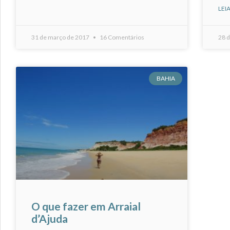
LEIA
31 de março de 2017
16 Comentários
28 
BAHIA
O que fazer em Arraial
d’Ajuda