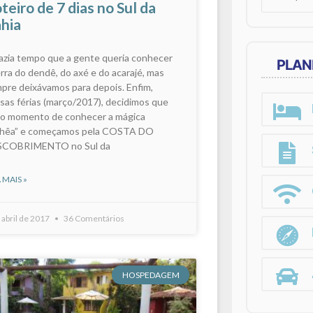
teiro de 7 dias no Sul da
for:
hia
fazia tempo que a gente queria conhecer
PLAN
erra do dendê, do axé e do acarajé, mas
pre deixávamos para depois. Enfim,
sas férias (março/2017), decidimos que
 o momento de conhecer a mágica
hêa” e começamos pela COSTA DO
SCOBRIMENTO no Sul da
 MAIS »
 abril de 2017
36 Comentários
HOSPEDAGEM