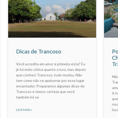
Dicas de Trancoso
Po
Ch
Tr
Você acredita em amor à primeira vista? Eu
já fui meio cética quanto a isso, mas depois
que conheci Trancoso, tudo mudou. Não
Não
tem como não se apaixonar por esse lugar
Tra
encantador. Preparamos algumas dicas de
uma
Trancoso e temos certeza que você
A h
também irá se
que
nos
hos
LEIA MAIS »