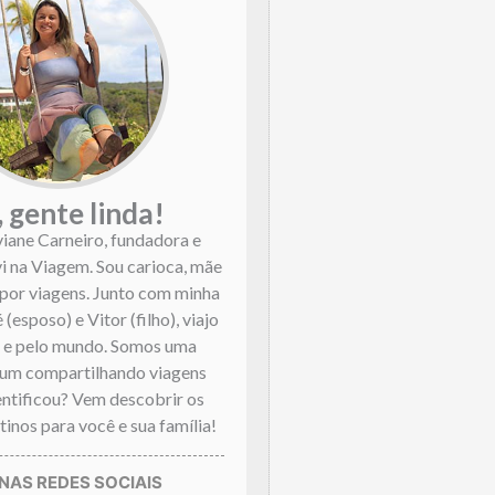
, gente linda!
viane Carneiro, fundadora e
vi na Viagem. Sou carioca, mãe
por viagens. Junto com minha
 (esposo) e Vitor (filho), viajo
l e pelo mundo. Somos uma
mum compartilhando viagens
dentificou? Vem descobrir os
inos para você e sua família!