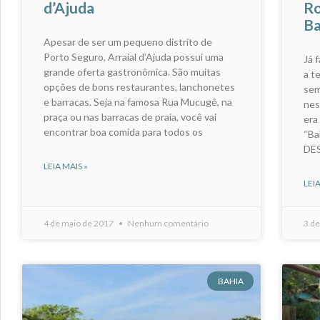
d’Ajuda
Ro
Ba
Apesar de ser um pequeno distrito de
Porto Seguro, Arraial d’Ajuda possui uma
Já 
grande oferta gastronômica. São muitas
a t
opções de bons restaurantes, lanchonetes
sem
e barracas. Seja na famosa Rua Mucugê, na
nes
praça ou nas barracas de praia, você vai
era
encontrar boa comida para todos os
“Ba
DE
LEIA MAIS »
LEIA
4 de maio de 2017
Nenhum comentário
3 de
BAHIA