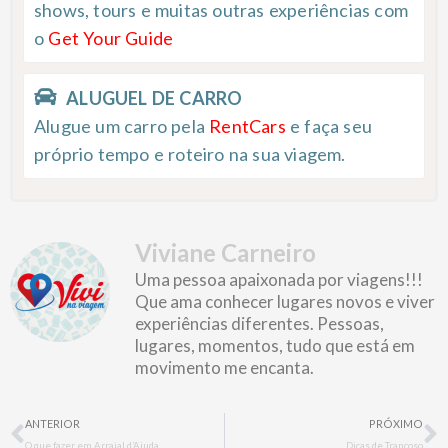
shows, tours e muitas outras experiências com
o
Get Your Guide
ALUGUEL DE CARRO
Alugue um carro pela
RentCars
e faça seu
próprio tempo e roteiro na sua viagem.
Viviane Carneiro
Uma pessoa apaixonada por viagens!!!
Que ama conhecer lugares novos e viver
experiências diferentes. Pessoas,
lugares, momentos, tudo que está em
movimento me encanta.
Prev
N
ANTERIOR
PRÓXIMO
O que fazer em Arraial d’Ajuda
Dicas de Trancoso