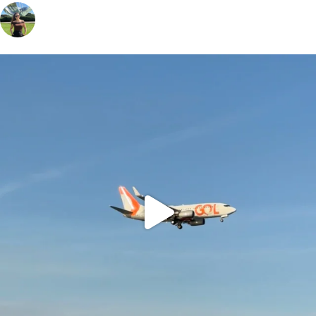
vivinaviagem