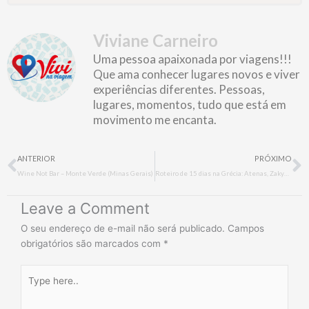
Viviane Carneiro
Uma pessoa apaixonada por viagens!!!
Que ama conhecer lugares novos e viver
experiências diferentes. Pessoas,
lugares, momentos, tudo que está em
movimento me encanta.
Prev
N
ANTERIOR
PRÓXIMO
Wine Not Bar – Monte Verde (Minas Gerais)
Roteiro de 15 dias na Grécia: Atenas, Zakynthos, Mykonos, Santorini e Creta
Leave a Comment
O seu endereço de e-mail não será publicado.
Campos
obrigatórios são marcados com
*
Type
here..