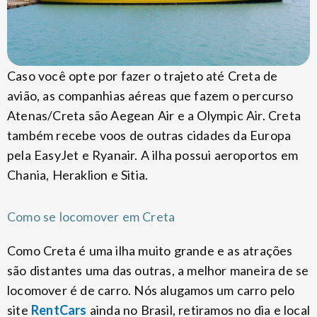
Caso você opte por fazer o trajeto até Creta de
avião, as companhias aéreas que fazem o percurso
Atenas/Creta são Aegean Air e a Olympic Air. Creta
também recebe voos de outras cidades da Europa
pela EasyJet e Ryanair. A ilha possui aeroportos em
Chania, Heraklion e Sitia.
Como se locomover em Creta
Como Creta é uma ilha muito grande e as atrações
são distantes uma das outras, a melhor maneira de se
locomover é de carro. Nós alugamos um carro pelo
site
RentCars
ainda no Brasil, retiramos no dia e local