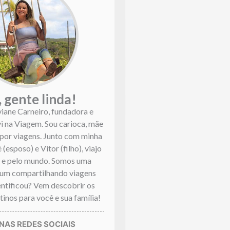
, gente linda!
viane Carneiro, fundadora e
vi na Viagem. Sou carioca, mãe
por viagens. Junto com minha
 (esposo) e Vitor (filho), viajo
l e pelo mundo. Somos uma
mum compartilhando viagens
dentificou? Vem descobrir os
inos para você e sua família!