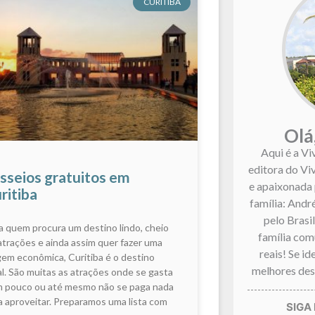
CURITIBA
Olá
Aqui é a Vi
editora do Vi
sseios gratuitos em
e apaixonada 
ritiba
família: André
pelo Brasi
a quem procura um destino lindo, cheio
família co
atrações e ainda assim quer fazer uma
reais! Se i
gem econômica, Curitiba é o destino
melhores dest
al. São muitas as atrações onde se gasta
 pouco ou até mesmo não se paga nada
a aproveitar. Preparamos uma lista com