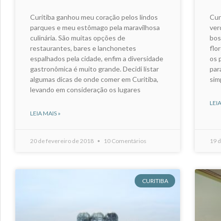
Curitiba ganhou meu coração pelos lindos
Cur
parques e meu estômago pela maravilhosa
ver
culinária. São muitas opções de
bos
restaurantes, bares e lanchonetes
flo
espalhados pela cidade, enfim a diversidade
os 
gastronômica é muito grande. Decidi listar
par
algumas dicas de onde comer em Curitiba,
sim
levando em consideração os lugares
LEIA
LEIA MAIS »
20 de fevereiro de 2018
10 Comentários
19 d
CURITIBA