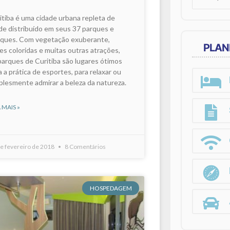
for:
itiba é uma cidade urbana repleta de
de distribuído em seus 37 parques e
ques. Com vegetação exuberante,
PLAN
res coloridas e muitas outras atrações,
parques de Curitiba são lugares ótimos
a a prática de esportes, para relaxar ou
plesmente admirar a beleza da natureza.
 MAIS »
e fevereiro de 2018
8 Comentários
HOSPEDAGEM