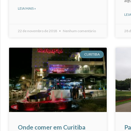
alg
LEIA MAIS »
LEIA
22 de novembro de 2018
Nenhum comentário
28 d
CURITIBA
Onde comer em Curitiba
Pa