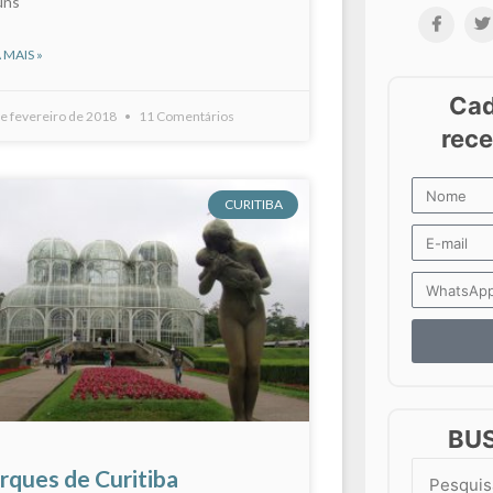
uns
 MAIS »
e fevereiro de 2018
11 Comentários
CURITIBA
BU
rques de Curitiba
Search