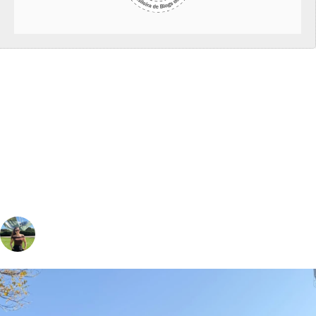
vivinaviagem