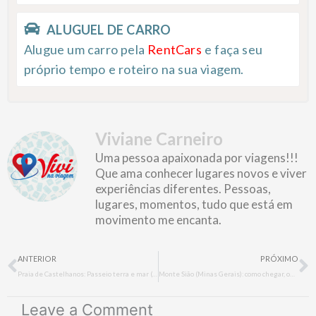
ALUGUEL DE CARRO
Alugue um carro pela
RentCars
e faça seu
próprio tempo e roteiro na sua viagem.
Viviane Carneiro
Uma pessoa apaixonada por viagens!!!
Que ama conhecer lugares novos e viver
experiências diferentes. Pessoas,
lugares, momentos, tudo que está em
movimento me encanta.
Prev
N
ANTERIOR
PRÓXIMO
Praia de Castelhanos: Passeio terra e mar (Ilhabela)
Monte Sião (Minas Gerais): como chegar, onde ficar, o que fazer e onde comer
Leave a Comment