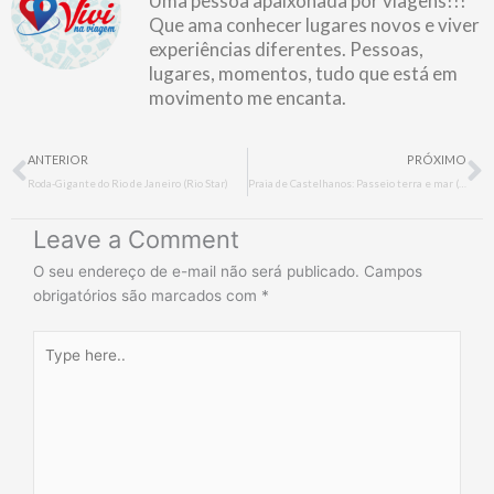
Uma pessoa apaixonada por viagens!!!
Que ama conhecer lugares novos e viver
experiências diferentes. Pessoas,
lugares, momentos, tudo que está em
movimento me encanta.
Prev
N
ANTERIOR
PRÓXIMO
Roda-Gigante do Rio de Janeiro (Rio Star)
Praia de Castelhanos: Passeio terra e mar (Ilhabela)
Leave a Comment
O seu endereço de e-mail não será publicado.
Campos
obrigatórios são marcados com
*
Type
here..