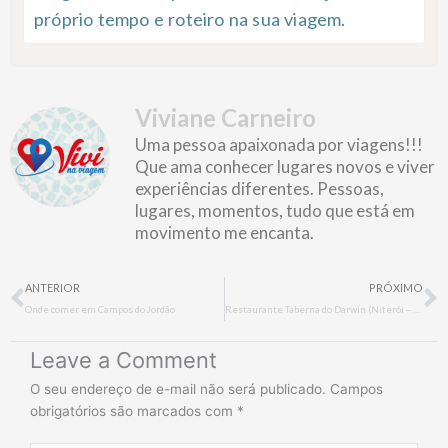
próprio tempo e roteiro na sua viagem.
Viviane Carneiro
Uma pessoa apaixonada por viagens!!!
Que ama conhecer lugares novos e viver
experiências diferentes. Pessoas,
lugares, momentos, tudo que está em
movimento me encanta.
Prev
N
ANTERIOR
PRÓXIMO
Onde comer em Campos do Jordão
Restaurante Taberna do Darwin (Niterói – RJ)
Leave a Comment
O seu endereço de e-mail não será publicado.
Campos
obrigatórios são marcados com
*