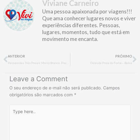
Viviane Carneiro
Uma pessoa apaixonada por viagens!!!
Que ama conhecer lugares novos e viver
experiências diferentes. Pessoas,
lugares, momentos, tudo que está em
movimento me encanta.
Prev
N
ANTERIOR
PRÓXIMO
Passeio das Três Praias: Morro Branco, Praia das Fontes e Canoa Quebrada
Dicas da Praia do Forte – Bahia
Leave a Comment
O seu endereço de e-mail não será publicado.
Campos
obrigatórios são marcados com
*
Type
here..