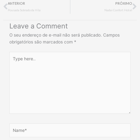
Prev
N
ANTERIOR
PRÓXIMO
Pousada Sobrado da Vila
Nadai Confort Hotel
Leave a Comment
O seu endereço de e-mail não será publicado.
Campos
obrigatórios são marcados com
*
Type
here..
Name*