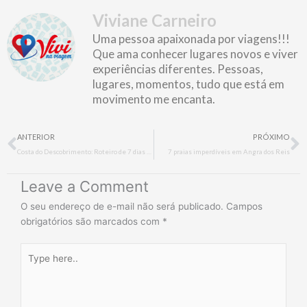
Viviane Carneiro
Uma pessoa apaixonada por viagens!!!
Que ama conhecer lugares novos e viver
experiências diferentes. Pessoas,
lugares, momentos, tudo que está em
movimento me encanta.
Prev
N
ANTERIOR
PRÓXIMO
Costa do Descobrimento: Roteiro de 7 dias no Sul da Bahia
7 praias imperdíveis em Angra dos Reis
Leave a Comment
O seu endereço de e-mail não será publicado.
Campos
obrigatórios são marcados com
*
Type
here..