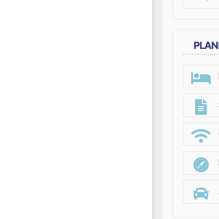
for:
PLAN