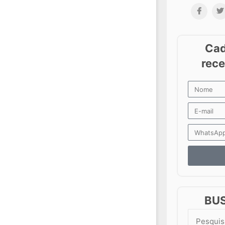
BU
Search