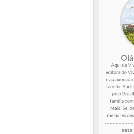
Olá
Aqui é a Vi
editora do Vi
e apaixonada 
família: André
pelo Brasi
família co
reais! Se i
melhores dest