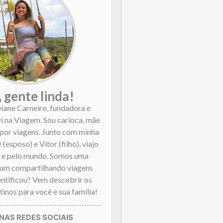
, gente linda!
viane Carneiro, fundadora e
vi na Viagem. Sou carioca, mãe
por viagens. Junto com minha
 (esposo) e Vitor (filho), viajo
l e pelo mundo. Somos uma
mum compartilhando viagens
dentificou? Vem descobrir os
inos para você e sua família!