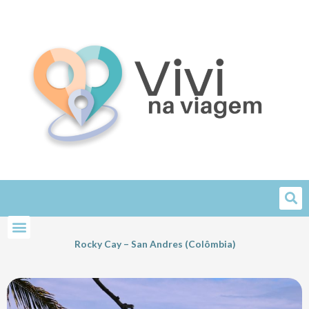
Skip
to
content
Rocky Cay – San Andres (Colômbia)