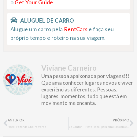
o
Get Your Guide
ALUGUEL DE CARRO
Alugue um carro pela
RentCars
e faça seu
próprio tempo e roteiro na sua viagem.
Viviane Carneiro
Uma pessoa apaixonada por viagens!!!
Que ama conhecer lugares novos e viver
experiências diferentes. Pessoas,
lugares, momentos, tudo que está em
movimento me encanta.
Prev
N
ANTERIOR
PRÓXIMO
Hotel Fazenda Cheiro Verde
Le Canton – Hotel ideal para famílias com crianças em Teresópolis