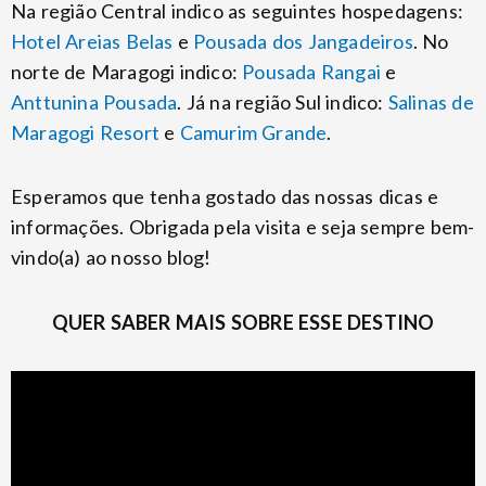
Na região Central indico as seguintes hospedagens:
Hotel Areias Belas
e
Pousada dos Jangadeiros
. No
norte de Maragogi indico:
Pousada Rangai
e
Anttunina Pousada
. Já na região Sul indico:
Salinas de
Maragogi Resort
e
Camurim Grande
.
Esperamos que tenha gostado das nossas dicas e
informações. Obrigada pela visita e seja sempre bem-
vindo(a) ao nosso blog!
QUER SABER MAIS SOBRE ESSE DESTINO