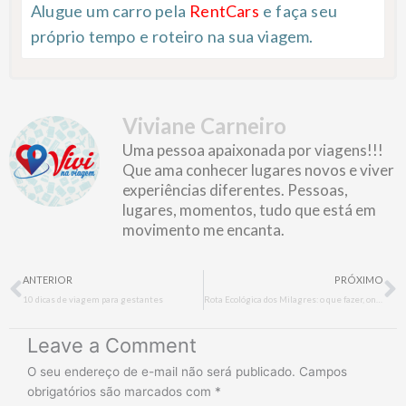
Alugue um carro pela
RentCars
e faça seu
próprio tempo e roteiro na sua viagem.
Viviane Carneiro
Uma pessoa apaixonada por viagens!!!
Que ama conhecer lugares novos e viver
experiências diferentes. Pessoas,
lugares, momentos, tudo que está em
movimento me encanta.
Prev
N
ANTERIOR
PRÓXIMO
10 dicas de viagem para gestantes
Rota Ecológica dos Milagres: o que fazer, onde comer, onde se hospedar e mais
Leave a Comment
O seu endereço de e-mail não será publicado.
Campos
obrigatórios são marcados com
*