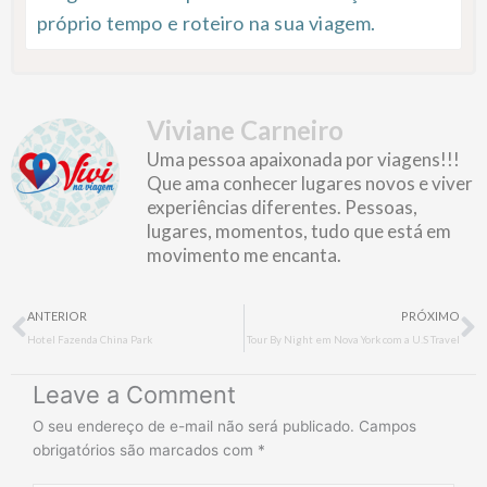
próprio tempo e roteiro na sua viagem.
Viviane Carneiro
Uma pessoa apaixonada por viagens!!!
Que ama conhecer lugares novos e viver
experiências diferentes. Pessoas,
lugares, momentos, tudo que está em
movimento me encanta.
Prev
N
ANTERIOR
PRÓXIMO
Hotel Fazenda China Park
Tour By Night em Nova York com a U.S Travel
Leave a Comment
O seu endereço de e-mail não será publicado.
Campos
obrigatórios são marcados com
*