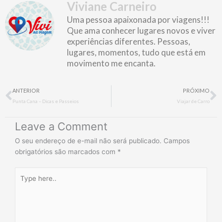
Viviane Carneiro
Uma pessoa apaixonada por viagens!!!
Que ama conhecer lugares novos e viver
experiências diferentes. Pessoas,
lugares, momentos, tudo que está em
movimento me encanta.
Prev
N
ANTERIOR
PRÓXIMO
Punta Cana – Dicas e Passeios
Viajar de Carro
Leave a Comment
O seu endereço de e-mail não será publicado.
Campos
obrigatórios são marcados com
*
Type
here..